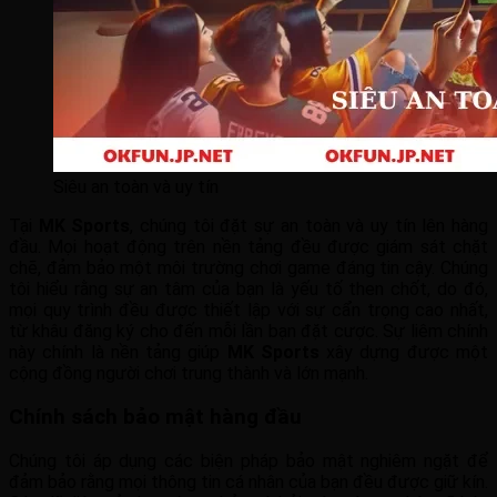
Siêu an toàn và uy tín
Tại
MK Sports
, chúng tôi đặt sự an toàn và uy tín lên hàng
đầu. Mọi hoạt động trên nền tảng đều được giám sát chặt
chẽ, đảm bảo một môi trường chơi game đáng tin cậy. Chúng
tôi hiểu rằng sự an tâm của bạn là yếu tố then chốt, do đó,
mọi quy trình đều được thiết lập với sự cẩn trọng cao nhất,
từ khâu đăng ký cho đến mỗi lần bạn đặt cược. Sự liêm chính
này chính là nền tảng giúp
MK Sports
xây dựng được một
cộng đồng người chơi trung thành và lớn mạnh.
Chính sách bảo mật hàng đầu
Chúng tôi áp dụng các biện pháp bảo mật nghiêm ngặt để
đảm bảo rằng mọi thông tin cá nhân của bạn đều được giữ kín.