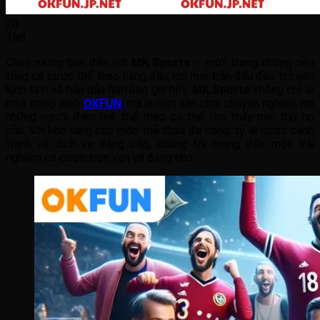
20
Th8
Chào mừng bạn đến với
MK Sports
– một trong những nền
tảng cá cược thể thao hàng đầu, nơi mọi trận đấu đều trở nên
kịch tính và hấp dẫn hơn bao giờ hết.
MK Sports
không chỉ là
một trang web
OKFUN
, mà là một sân chơi chuyên nghiệp, nơi
những người đam mê thể thao có thể tìm thấy mọi thứ họ
cần. Với kho tàng các môn thể thao đa dạng, tỷ lệ cược cạnh
tranh và dịch vụ đẳng cấp, chúng tôi mang đến một trải
nghiệm cá cược trọn vẹn và đáng nhớ.