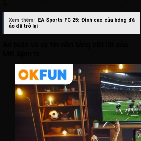
vụ.
Xem thêm:
EA Sports FC 25: Đỉnh cao của bóng đá
ảo đã trở lại
An toàn và uy tín nền tảng cốt lõi của
MK Sports