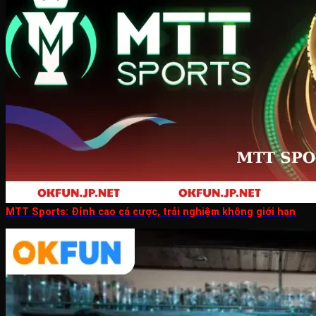
MTT Sports: Đỉnh cao cá cược, trải nghiệm không giới hạn