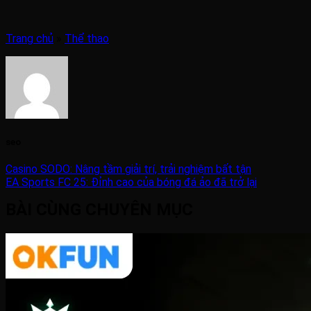
Trang chủ
»
Thể thao
seo
Casino SODO: Nâng tầm giải trí, trải nghiệm bất tận
EA Sports FC 25: Đỉnh cao của bóng đá ảo đã trở lại
BÀI CÙNG CHUYÊN MỤC