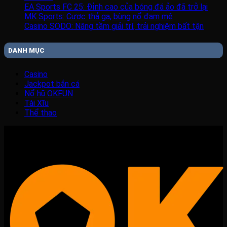
EA Sports FC 25: Đỉnh cao của bóng đá ảo đã trở lại
MK Sports: Cược thả ga, bùng nổ đam mê
Casino SODO: Nâng tầm giải trí, trải nghiệm bất tận
DANH MỤC
Casino
Jackpot bắn cá
Nổ hũ OKFUN
Tài Xĩu
Thể thao