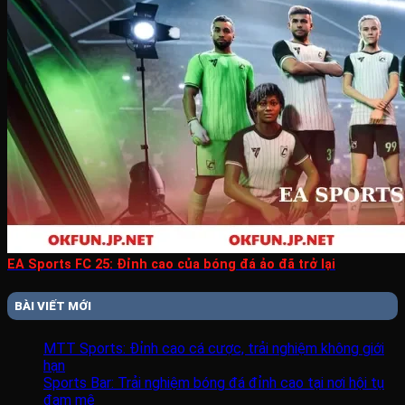
EA Sports FC 25: Đỉnh cao của bóng đá ảo đã trở lại
BÀI VIẾT MỚI
MTT Sports: Đỉnh cao cá cược, trải nghiệm không giới
hạn
Sports Bar: Trải nghiệm bóng đá đỉnh cao tại nơi hội tụ
đam mê