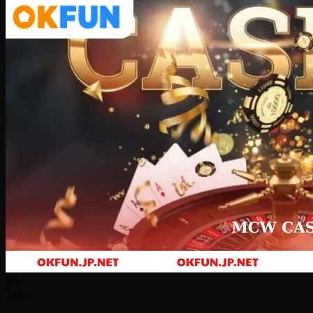
20
Th8