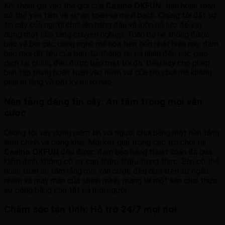
Khi tham gia vào thế giới của
Casino OKFUN
, bạn hoàn toàn
có thể yên tâm về sự an toàn và minh bạch. Chúng tôi đặt sự
tin cậy của người chơi lên hàng đầu và luôn nỗ lực để xây
dựng một nền tảng chuyên nghiệp. Toàn bộ hệ thống được
bảo vệ bởi các công nghệ mã hóa tiên tiến nhất hiện nay, đảm
bảo mọi dữ liệu của bạn, từ thông tin cá nhân đến các giao
dịch tài chính, đều được bảo mật tối đa. Điều này cho phép
bạn tập trung hoàn toàn vào niềm vui của trò chơi mà không
phải lo lắng về bất kỳ rủi ro nào.
Nền tảng đáng tin cậy: An tâm trong mọi ván
cược
Chúng tôi xây dựng niềm tin với người chơi bằng một nền tảng
liêm chính và công khai. Mọi kết quả trong các trò chơi tại
Casino OKFUN
đều được đảm bảo bằng thuật toán đã qua
kiểm định, không có sự can thiệp thiếu trung thực. Bạn có thể
hoàn toàn an tâm rằng mọi ván cược đều dựa trên sự ngẫu
nhiên và may mắn của chính mình, mang lại một sân chơi thực
sự công bằng cho tất cả mọi người.
Chăm sóc tận tình: Hỗ trợ 24/7 mọi nơi