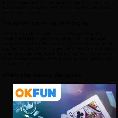
khác. Mỗi game đều có thiết kế siêu xịn âm thanh chất lượng
nhất, mang lại trải nghiệm chân thực không thua kém gì các
sòng casino thực thụ.
Trải nghiệm cực êm cực đã không lag
Với hệ thống máy chủ mạnh mẽ và công nghệ tiên tiến,
Casino OKFUN
mang đến một trải nghiệm chơi game liền
mạch, không giật lag. Mọi ván cược đều diễn ra nhanh chóng,
giúp bạn tận dụng tối đa thời gian giải trí và không bỏ lỡ bất kỳ
cơ hội thắng nào. Giao diện dễ tiếp cận dù sử dụng trên thiết
bị nào của bạn, giúp bạn dễ dàng truy cập và tận hưởng cuộc
chơi mọi lúc, mọi nơi.
Khám phá siêu ưu đãi xịn xò