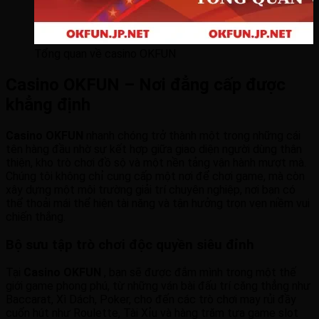
Tổng quan về casino OKFUN
Casino OKFUN – Nơi đẳng cấp được
khẳng định
Casino OKFUN
nhanh chóng trở thành một trong những cái
tên hàng đầu nhờ sự kết hợp giữa giao diện người dùng thân
thiện, kho trò chơi đồ sộ và một nền tảng vận hành mượt mà.
Chúng tôi không chỉ cung cấp một nơi để chơi game, mà còn
xây dựng một môi trường giải trí chuyên nghiệp, nơi bạn có
thể thoải mái thể hiện tài năng và tận hưởng trọn vẹn niềm vui
chiến thắng.
Bộ sưu tập trò chơi độc quyền siêu đỉnh
Tại
Casino OKFUN
, bạn sẽ được đắm mình trong một thế
giới game phong phú, từ những ván bài đấu trí căng thẳng như
Baccarat, Xì Dách, Poker, cho đến các trò chơi may rủi đầy
cuốn hút như Roulette, Tài Xỉu và hàng trăm tựa game slot