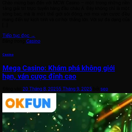
Chào mừng bạn đến với MCW Casino – một trong những nền
tảng giải trí trực tuyến hàng đầu châu Á. Đây không chỉ là một
sòng bạc, mà là một thế giới sôi động, nơi mọi ván cược đều
mang đến sự kịch tính và cơ hội thắng lớn. Với sự đa dạng của
[…]
Tiếp tục đọc
→
Đăng trong
Casino
Casino
Mega Casino: Khám phá không giới
hạn, ván cược đỉnh cao
Đăng vào
20 Tháng 8, 2025
5 Tháng 9, 2025
bởi
seo