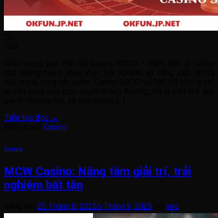
20
Th8
Chào mừng bạn đến với Casino SODO – điểm đến lý tưởng
cho những người khao khát trải nghiệm sự đẳng cấp và hồi
hộp trong từng ván cược. Casino SODO tại OKFUN không chỉ
là một sòng bạc trực tuyến thông thường, mà là một thế giới
giải trí thượng lưu, tái hiện không […]
Tiếp tục đọc
→
Đăng trong
Casino
Casino
MCW Casino: Nâng tầm giải trí, trải
nghiệm bất tận
Đăng vào
20 Tháng 8, 2025
5 Tháng 9, 2025
bởi
seo