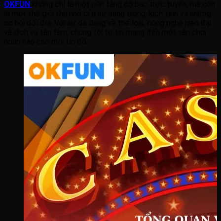
OKFUN
không chỉ là một nền tảng cờ bạc trực tuyến, mà còn
là một thế giới thu nhỏ của sự sang trọng, kịch tính và những
cơ hội đổi đời. Với sự đa dạng về thể loại, công nghệ hiện đại
và dịch vụ tận tâm, chúng tôi tự tin mang đến một sân chơi
hoàn hảo cho mọi tín đồ.