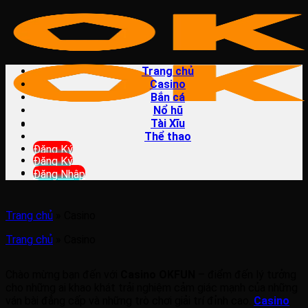
Trang chủ
Casino
Bắn cá
Nổ hũ
Tài Xĩu
Thể thao
Đăng Ký
Đăng Ký
Đăng Nhập
Đăng Nhập
Trang chủ
»
Casino
Trang chủ
»
Casino
Chào mừng bạn đến với
Casino OKFUN
– điểm đến lý tưởng
cho những ai khao khát trải nghiệm cảm giác mạnh của những
ván bài đẳng cấp và những trò chơi giải trí đỉnh cao.
Casino