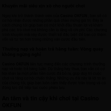
Khuyến mãi siêu xịn xò cho người chơi
Ngay khi trở thành thành viên của
Casino OKFUN
, bạn sẽ có
cơ hội nhận được những phần quà chào mừng giá trị. Đây là
cách chúng tôi giúp bạn có một khởi đầu thuận lợi và khám
phá các trò chơi mà không cần lo lắng về chi phí. Các chương
trình khuyến mãi này được thiết kế đặc biệt để bạn có thêm
vốn và tự tin hơn trong những ván cược đầu tiên.
Thưởng nạp và hoàn trả hàng tuần: Vòng quay
không ngừng nghỉ
Casino OKFUN
liên tục mang đến các chương trình thưởng
nạp và hoàn trả hàng tuần. Dù thắng hay thua, bạn vẫn có cơ
hội nhận lại một phần tiền cược đã bỏ ra, giúp duy trì cuộc
chơi và tăng cơ hội chiến thắng. Những ưu đãi này là lời tri ân
của chúng tôi, giúp bạn luôn cảm thấy được trân trọng và có
động lực để tiếp tục cuộc phiêu lưu.
An tâm và tin cậy khi chơi tại Casino
OKFUN