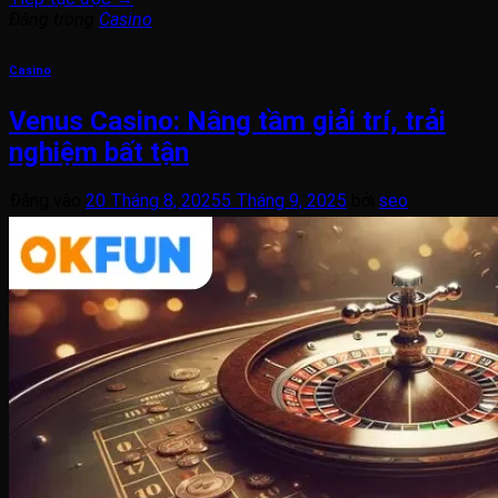
Đăng trong
Casino
Casino
Venus Casino: Nâng tầm giải trí, trải
nghiệm bất tận
Đăng vào
20 Tháng 8, 2025
5 Tháng 9, 2025
bởi
seo