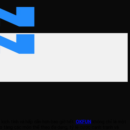
kịch tính và hấp dẫn hơn bao giờ hết.
OKFUN
không chỉ là một
o tàng các môn thể thao đa dạng, tỷ lệ cược cạnh tranh và