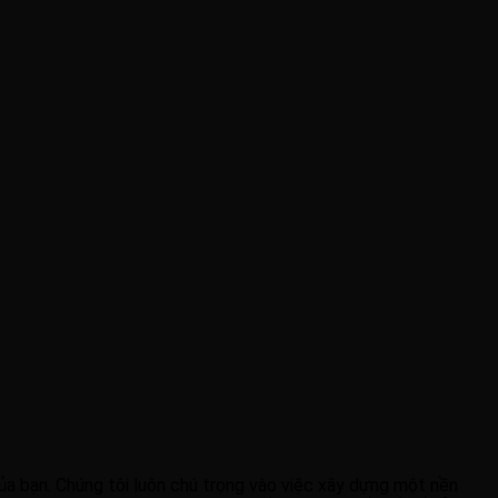
ủa bạn. Chúng tôi luôn chú trọng vào việc xây dựng một nền