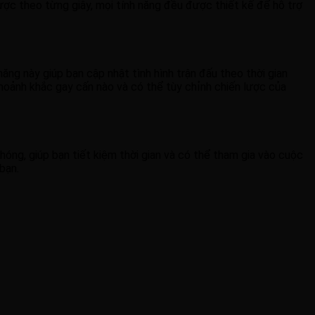
cược theo từng giây, mọi tính năng đều được thiết kế để hỗ trợ
năng này giúp bạn cập nhật tình hình trận đấu theo thời gian
khoảnh khắc gay cấn nào và có thể tùy chỉnh chiến lược của
hóng, giúp bạn tiết kiệm thời gian và có thể tham gia vào cuộc
bạn.