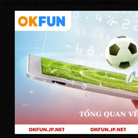
dịch vụ đẳng cấp, chúng tôi mang đến một trải nghiệm cá cược