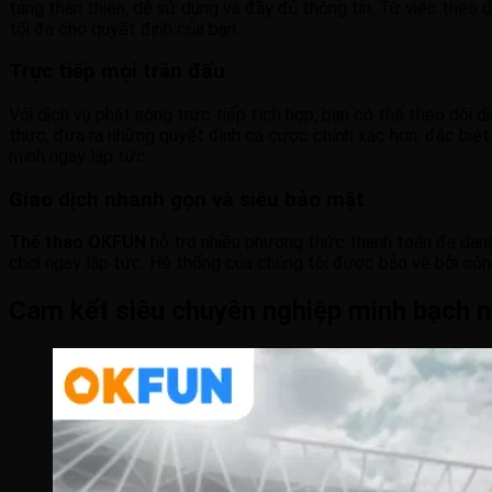
tảng thân thiện, dễ sử dụng và đầy đủ thông tin. Từ việc theo 
tối đa cho quyết định của bạn.
Trực tiếp mọi trận đấu
Với dịch vụ phát sóng trực tiếp tích hợp, bạn có thể theo dõi d
thực, đưa ra những quyết định cá cược chính xác hơn, đặc biệt 
mình ngay lập tức.
Giao dịch nhanh gọn và siêu bảo mật
Thể thao OKFUN
hỗ trợ nhiều phương thức thanh toán đa dạng 
chơi ngay lập tức. Hệ thống của chúng tôi được bảo vệ bởi công
Cam kết siêu chuyên nghiệp minh bạch n