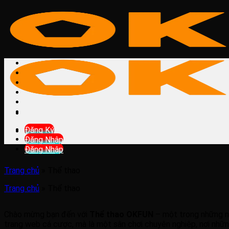
Đăng Ký
Đăng Ký
Đăng Nhập
Đăng Nhập
Trang chủ
»
Thể thao
Trang chủ
»
Thể thao
Chào mừng bạn đến với
Thể thao OKFUN
– một trong những nề
trang web cá cược, mà là một sân chơi chuyên nghiệp, nơi nhữn