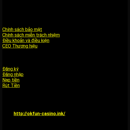
mang đến trải nghiệm an toàn, bảo mật và phong phú cho mọi
người chơi.
Chính sách
Chính sách bảo mật
Chính sách miễn trách nhiệm
Điều khoản và điều kiện
CEO Thương hiệu
Hướng dẫn
Đăng ký
Đăng nhập
Nạp tiền
Rút Tiền
Thông tin liên hệ
Thương hiệu:
OKFUN
Web:
http://okfun-casino.ink/
Địa chỉ: Hotline:
Hashtag: