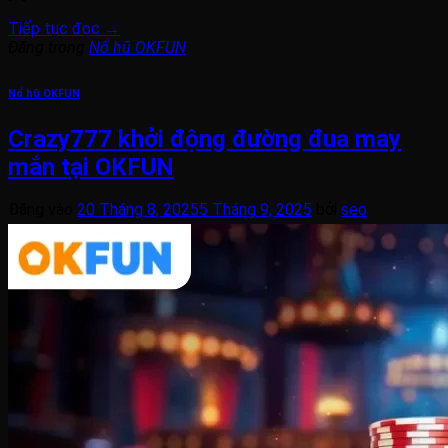
Tiếp tục đọc
→
Đăng trong
Nổ hũ OKFUN
Nổ hũ OKFUN
Crazy777 khởi động đường đua may
mắn tại OKFUN
Đăng vào
20 Tháng 8, 2025
5 Tháng 9, 2025
bởi
seo