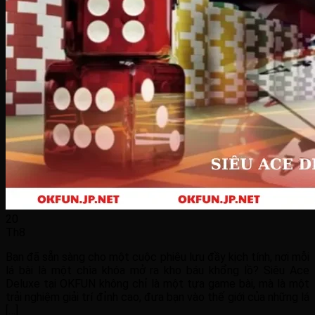
20
Th8
Bạn đã sẵn sàng cho một cuộc phiêu lưu đầy kịch tính, nơi mỗi
lá bài là một chìa khóa mở ra kho báu khổng lồ? Siêu Ace
Deluxe tại OKFUN không chỉ là một tựa game bài, mà là một
trải nghiệm giải trí đỉnh cao, đưa bạn vào thế giới của những lá
[…]