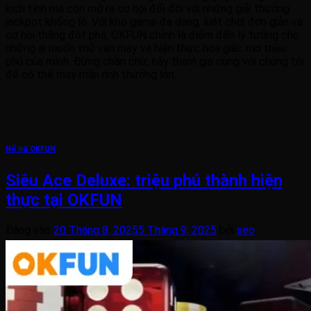
kịch tính mà còn mở ra cơ hội đổi đời với những giải thưởng
jackpot khổng lồ. Với kho game đa dạng, luật chơi đơn giản và
cơ hội thắng đột phá, OKFUN chính là điểm đến lý tưởng cho
những ai muốn thử vận may và hiện thực hóa giấc mơ triệu
phú của mình. Đừng chần chừ, hãy tham gia cùng với chúng tôi
để có thể may mắn rinh thưởng lớn.
Nổ hũ OKFUN
Siêu Ace Deluxe: triệu phú thành hiện
thực tại OKFUN
Đăng vào
20 Tháng 8, 2025
5 Tháng 9, 2025
bởi
seo