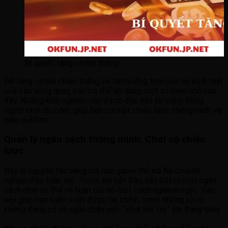
Bí quyết tăng cơ hội thắng
Để tăng cơ hội chiến thắng và tận hưởng trọn vẹn sự kịch tính
của các vòng quay, bạn có thể áp dụng một số mẹo nhỏ sau
đây. Những kinh nghiệm này được đúc kết từ cộng đồng
người chơi lâu năm, giúp bạn có một chiến lược thông minh và
hiệu quả hơn.
Quản lý ngân sách thông minh: Chơi có chiến
lược
Đây là nguyên tắc vàng mà mọi game thủ
nổ hũ
chuyên
nghiệp đều tuân thủ. Trước khi bắt đầu, hãy đặt ra một ngân
sách chơi cụ thể và tuân thủ nó một cách nghiêm ngặt. Việc
này giúp bạn kiểm soát được tài chính, tránh những rủi ro
không đáng có và ngăn chặn việc “chơi tất tay” khi đang thua.