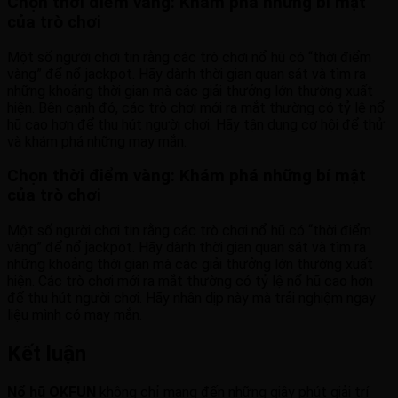
Chọn thời điểm vàng: Khám phá những bí mật
của trò chơi
Một số người chơi tin rằng các trò chơi nổ hũ có “thời điểm
vàng” để nổ jackpot. Hãy dành thời gian quan sát và tìm ra
những khoảng thời gian mà các giải thưởng lớn thường xuất
hiện. Bên cạnh đó, các trò chơi mới ra mắt thường có tỷ lệ nổ
hũ cao hơn để thu hút người chơi. Hãy tận dụng cơ hội để thử
và khám phá những may mắn.
Chọn thời điểm vàng: Khám phá những bí mật
của trò chơi
Một số người chơi tin rằng các trò chơi nổ hũ có “thời điểm
vàng” để nổ jackpot. Hãy dành thời gian quan sát và tìm ra
những khoảng thời gian mà các giải thưởng lớn thường xuất
hiện. Các trò chơi mới ra mắt thường có tỷ lệ nổ hũ cao hơn
để thu hút người chơi. Hãy nhân dịp này mà trải nghiệm ngay
liệu mình có may mắn.
Kết luận
Nổ hũ OKFUN
không chỉ mang đến những giây phút giải trí