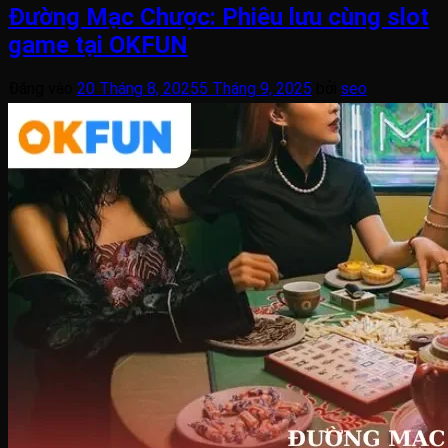
Đường Mạc Chược: Phiêu lưu cùng slot
game tại OKFUN
Đăng vào
20 Tháng 8, 2025
5 Tháng 9, 2025
bởi
seo