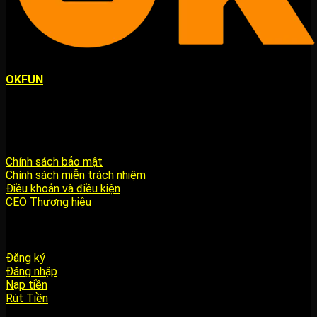
OKFUN
– Thương hiệu giải trí trực tuyến hàng đầu, cam kết
mang đến trải nghiệm an toàn, bảo mật và phong phú cho mọi
người chơi.
Chính sách
Chính sách bảo mật
Chính sách miễn trách nhiệm
Điều khoản và điều kiện
CEO Thương hiệu
Hướng dẫn
Đăng ký
Đăng nhập
Nạp tiền
Rút Tiền