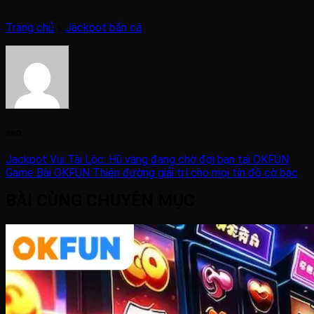
Trang chủ
»
Jackpot bắn cá
seo
Jackpot Vui Tài Lộc: Hũ vàng đang chờ đợi bạn tại OKFUN
Game Bài OKFUN Thiên đường giải trí cho mọi tín đồ cờ bạc
BÀI CÙNG CHUYÊN MỤC