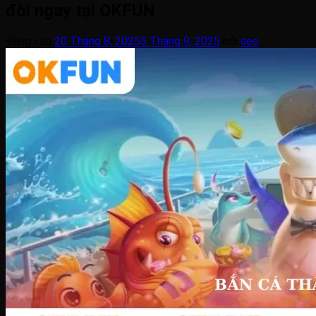
đời ngay tại OKFUN
Đăng vào
20 Tháng 8, 2025
5 Tháng 9, 2025
bởi
seo