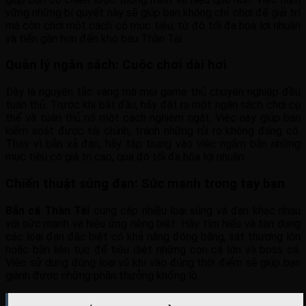
vững những bí quyết này sẽ giúp bạn không chỉ chơi để giải trí
mà còn chơi một cách có mục tiêu, từ đó tối đa hóa lợi nhuận
và tiến gần hơn đến kho báu Thần Tài.
Quản lý ngân sách: Cuộc chơi dài hơi
Đây là nguyên tắc vàng mà mọi game thủ chuyên nghiệp đều
tuân thủ. Trước khi bắt đầu, hãy đặt ra một ngân sách chơi cụ
thể và tuân thủ nó một cách nghiêm ngặt. Việc này giúp bạn
kiểm soát được tài chính, tránh những rủi ro không đáng có.
Thay vì bắn xả đạn, hãy tập trung vào việc ngắm bắn những
mục tiêu có giá trị cao, qua đó tối đa hóa lợi nhuận.
Chiến thuật súng đạn: Sức mạnh trong tay bạn
Bắn cá Thần Tài
cung cấp nhiều loại súng và đạn khác nhau
với sức mạnh và hiệu ứng riêng biệt. Hãy tìm hiểu và tận dụng
các loại đạn đặc biệt có khả năng đóng băng, sát thương lớn
hoặc bắn liên tục để tiêu diệt những con cá lớn và boss cá.
Việc sử dụng đúng loại vũ khí vào đúng thời điểm sẽ giúp bạn
giành được những phần thưởng khổng lồ.