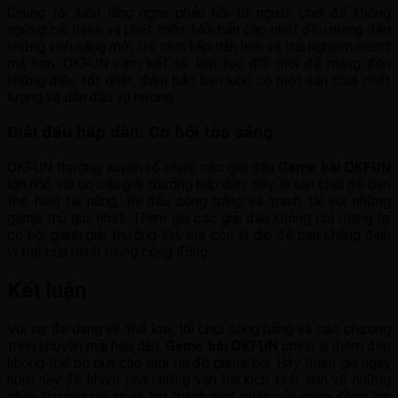
Chúng tôi luôn lắng nghe phản hồi từ người chơi để không
ngừng cải thiện và phát triển. Mỗi bản cập nhật đều mang đến
những tính năng mới, trò chơi hấp dẫn hơn và trải nghiệm mượt
mà hơn. OKFUN cam kết sẽ liên tục đổi mới để mang đến
những điều tốt nhất, đảm bảo bạn luôn có một sân chơi chất
lượng và dẫn đầu xu hướng.
Giải đấu hấp dẫn: Cơ hội tỏa sáng
OKFUN thường xuyên tổ chức các giải đấu
Game bài OKFUN
lớn nhỏ với cơ cấu giải thưởng hấp dẫn. Đây là sân chơi để bạn
thể hiện tài năng, thi đấu công bằng và tranh tài với những
game thủ giỏi nhất. Tham gia các giải đấu không chỉ mang lại
cơ hội giành giải thưởng lớn, mà còn là dịp để bạn khẳng định
vị thế của mình trong cộng đồng.
Kết luận
Với sự đa dạng về thể loại, lối chơi công bằng và các chương
trình khuyến mãi hấp dẫn,
Game bài OKFUN
chính là điểm đến
không thể bỏ qua cho mọi tín đồ game bài. Hãy tham gia ngay
hôm nay để khám phá những ván bài kịch tính, rinh về những
phần thưởng giá trị và trở thành một phần của cộng đồng lớn