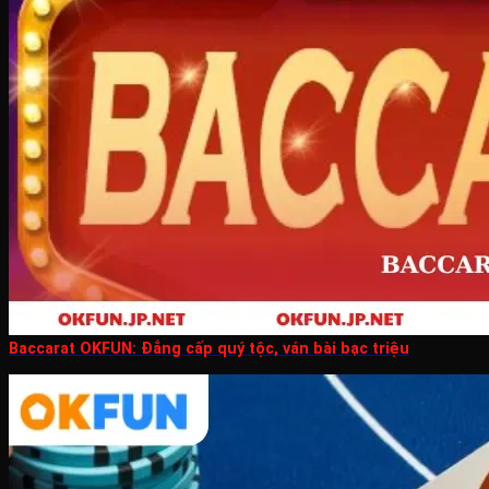
Baccarat OKFUN: Đẳng cấp quý tộc, ván bài bạc triệu