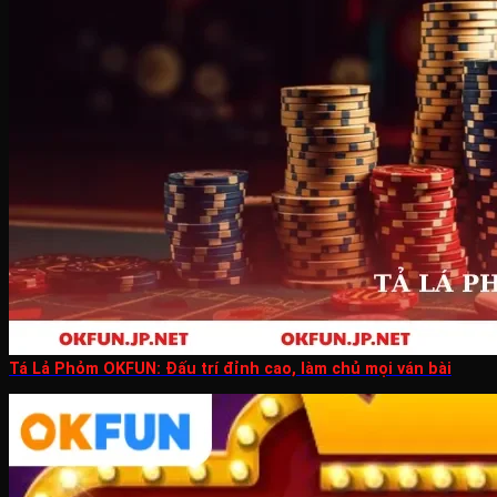
Tá Lả Phỏm OKFUN: Đấu trí đỉnh cao, làm chủ mọi ván bài