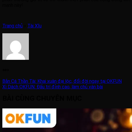
mạnh này!
Trang chủ
»
Tài Xĩu
seo
Bắn Cá Thần Tài: Khai xuân đại lộc, đổi đời ngay tại OKFUN
Xì Dách OKFUN: Đấu trí đỉnh cao, làm chủ ván bài
BÀI CÙNG CHUYÊN MỤC