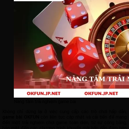
Nâng tầm trải nghiệm game bài
Không chỉ dừng lại ở việc cung cấp các trò chơi hấp dẫn,
game bài OKFUN
còn liên tục cập nhật và cải tiến để mang
đến một trải nghiệm chơi game toàn diện, từ sự công bằng,
bảo mật đến các chương trình khuyến mãi hấp dẫn đảm bảo