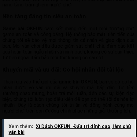
nâng tầng trải nghiệm người chơi.
Nền tảng đáng tin siêu an toàn
Game bài OKFUN
cam kết mang đến một môi trường chơi
game an toàn và công bằng. Hệ thống bảo mật tiên tiến của
chúng tôi sẽ bảo vệ mọi thông tin cá nhân và giao dịch của
bạn. Mọi ván chơi đều được giám sát chặt chẽ, đảm bảo kết
quả hoàn toàn ngẫu nhiên và minh bạch, không có sự can thiệp
từ bên ngoài đảm bảo mọi thứ không có sai sót.
Khuyến mãi và ưu đãi: Cơ hội nhân đôi tài lộc
Tham gia vào thế giới của
game bài OKFUN
, bạn sẽ có cơ hội
nhận được vô vàn ưu đãi và khuyến mãi hấp dẫn. Từ tiền
thưởng chào mừng, hoàn trả mỗi tuần, đến các sự kiện đặc
biệt, chúng tôi luôn tạo điều kiện để bạn có thể tối đa hóa lợi
nhuận. Đây là cách chúng tôi tri ân và đồng hành cùng mọi
người chơi trên con đường chinh phục những giải thưởng lớn.
Xem thêm:
Xì Dách OKFUN: Đấu trí đỉnh cao, làm chủ
ván bài